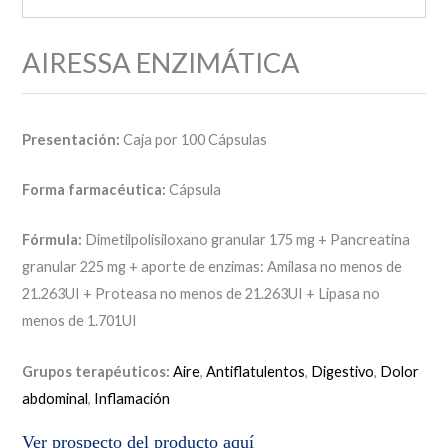
AIRESSA ENZIMÁTICA
Presentación:
Caja por 100 Cápsulas
Forma farmacéutica:
Cápsula
Fórmula:
Dimetilpolisiloxano granular 175 mg + Pancreatina
granular 225 mg + aporte de enzimas: Amilasa no menos de
21.263UI + Proteasa no menos de 21.263UI + Lipasa no
menos de 1.701UI
Grupos terapéuticos:
Aire
,
Antiflatulentos
,
Digestivo
,
Dolor
abdominal
,
Inflamación
Ver prospecto del producto
aquí